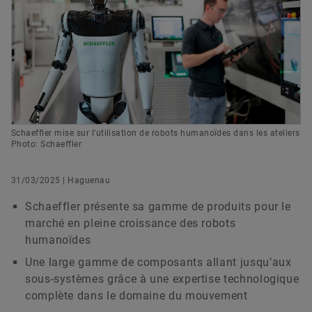
We pioneer motion
Solutions digitales
Newsletter
Business Support & Marketing
Protection des marques
Evénementiel
Commander maintenant
Schaeffler France SAS
Haguenau
+33 3 88 63 42 73
sabine.pernet@schaeffler.com
Schaeffler mise sur l’utilisation de robots humanoïdes dans les ateliers
Photo: Schaeffler
31/03/2025 | Haguenau
Schaeffler présente sa gamme de produits pour le
marché en pleine croissance des robots
humanoïdes
Une large gamme de composants allant jusqu’aux
sous-systèmes grâce à une expertise technologique
complète dans le domaine du mouvement