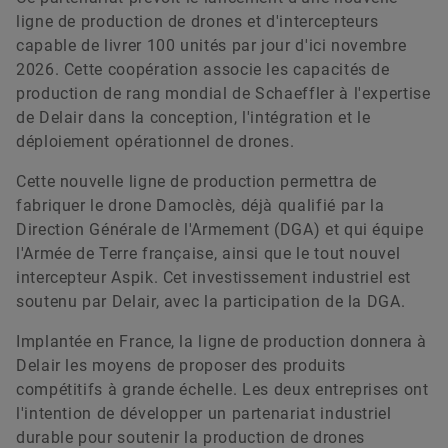
ligne de production de drones et d'intercepteurs
capable de livrer 100 unités par jour d'ici novembre
2026. Cette coopération associe les capacités de
Matteo Scaravelli
production de rang mondial de Schaeffler à l'expertise
de Delair dans la conception, l'intégration et le
déploiement opérationnel de drones.
Head of Communications & Branding Europe,
Africa and Middle East
Cette nouvelle ligne de production permettra de
Schaeffler Technologies AG & Co. KG
fabriquer le drone Damoclès, déjà qualifié par la
Herzogenaurach
Direction Générale de l'Armement (DGA) et qui équipe
l'Armée de Terre française, ainsi que le tout nouvel
+49 9132 82-6633
intercepteur Aspik. Cet investissement industriel est
matteo.scaravelli@schaeffler.com
soutenu par Delair, avec la participation de la DGA.
Implantée en France, la ligne de production donnera à
Delair les moyens de proposer des produits
compétitifs à grande échelle. Les deux entreprises ont
l'intention de développer un partenariat industriel
durable pour soutenir la production de drones