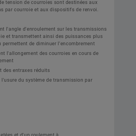
de tension de courroies sont destinées aux
Calcul & conseil
Mati
rciales
s par courroie et aux dispositifs de renvoi.
Programmes des fournisseurs
Aéro
Supplier information management
Commander maintenant
t l'angle d'enroulement sur les transmissions
Deu
oie et transmettent ainsi des puissances plus
u permettent de diminuer l'encombrement
Scha
t l'allongement des courroies en cours de
nement
t des entraxes réduits
 l'usure du système de transmission par
etées et d'un roulement à