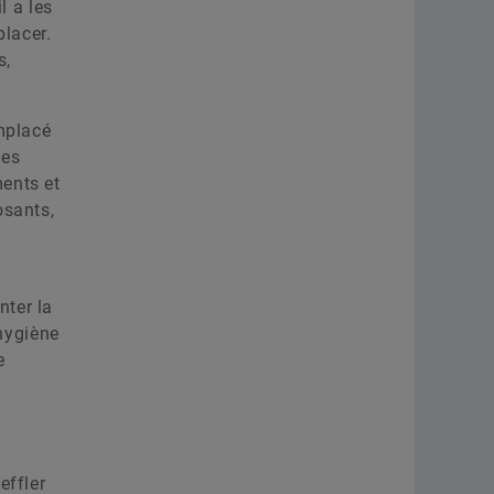
l a les
lacer.
s,
emplacé
des
ents et
osants,
nter la
’hygiène
e
effler