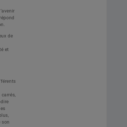
’avenir
 répond
on.
eux de
té et
fférents
 carrés,
-dire
les
plus,
e son