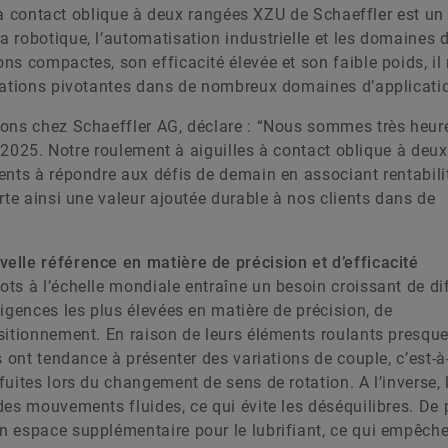
s à contact oblique à deux rangées XZU de Schaeffler est un
robotique, l’automatisation industrielle et les domaines d
s compactes, son efficacité élevée et son faible poids, il
ulations pivotantes dans de nombreux domaines d’applicati
ions chez Schaeffler AG, déclare : “Nous sommes très heur
s 2025. Notre roulement à aiguilles à contact oblique à deux
ents à répondre aux défis de demain en associant rentabili
rte ainsi une valeur ajoutée durable à nos clients dans de
elle référence en matière de précision et d’efficacité
ts à l’échelle mondiale entraîne un besoin croissant de di
igences les plus élevées en matière de précision, de
sitionnement. En raison de leurs éléments roulants presque
 ont tendance à présenter des variations de couple, c’est-à
uites lors du changement de sens de rotation. A l’inverse, 
es mouvements fluides, ce qui évite les déséquilibres. De 
n espace supplémentaire pour le lubrifiant, ce qui empêch