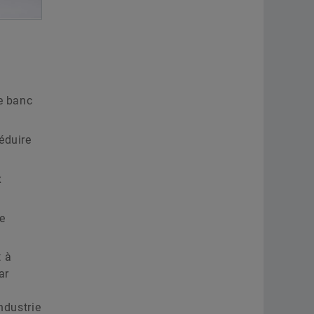
le banc
éduire
x
se
t à
ar
ndustrie