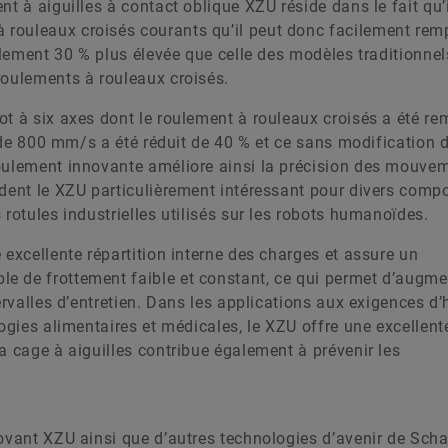
t à aiguilles à contact oblique XZU réside dans le fait qu’i
rouleaux croisés courants qu’il peut donc facilement remp
ulement 30 % plus élevée que celle des modèles traditionnel
roulements à rouleaux croisés.
ot à six axes dont le roulement à rouleaux croisés a été r
e de 800 mm/s a été réduit de 40 % et ce sans modification 
oulement innovante améliore ainsi la précision des mouvem
ndent le XZU particulièrement intéressant pour divers comp
rotules industrielles utilisés sur les robots humanoïdes.
 excellente répartition interne des charges et assure un
e de frottement faible et constant, ce qui permet d’augme
ervalles d’entretien. Dans les applications aux exigences d
logies alimentaires et médicales, le XZU offre une excellent
a cage à aiguilles contribue également à prévenir les
ovant XZU ainsi que d’autres technologies d’avenir de Scha