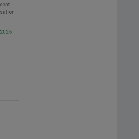
ement
isation
 2025 |