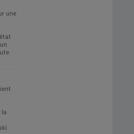
ur une
état
 un
ute
5
ient
 la
ski