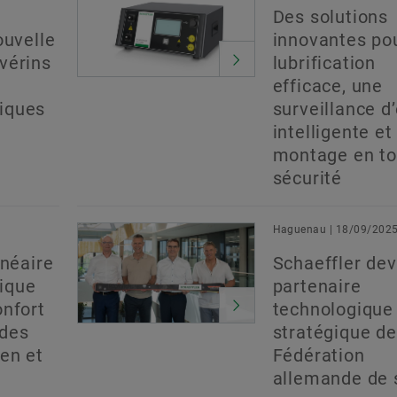
Des solutions
ouvelle
innovantes po
vérins
lubrification
efficace, une
iques
surveillance d’
intelligente et
montage en to
sécurité
Haguenau | 18/09/202
inéaire
Schaeffler dev
ique
partenaire
onfort
technologique
 des
stratégique de
en et
Fédération
allemande de 