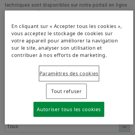
Calcul & conseil
Développement durable
techniques sont disponibles sur notre portail en ligne
www.repxpert.fr
.
Exigences en matière de qualité
Commander maintenant
En cliquant sur « Accepter tous les cookies »,
vous acceptez le stockage de cookies sur
Programmes des fournisseurs
votre appareil pour améliorer la navigation
sur le site, analyser son utilisation et
Supplier information management
Filtre
contribuer à nos efforts de marketing.
Paramètres des cookies
Tout refuser
Langue
Autoriser tous les cookies
Catégorie de documentation